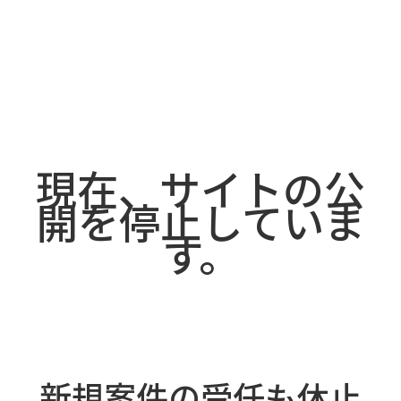
現在、サイトの
公
開を停止していま
す。
新
規案件の受任も休止