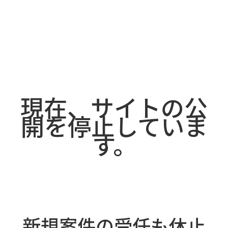
現在、サイトの
公
開を停止していま
す。
新
規案件の受任も休止